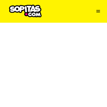
Menu
Sopitas
USA