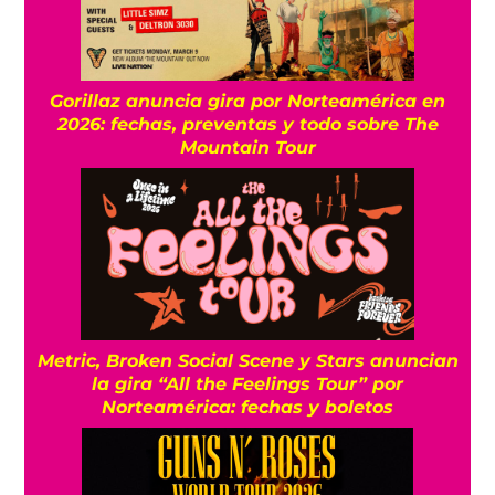
Gorillaz anuncia gira por Norteamérica en
2026: fechas, preventas y todo sobre The
Mountain Tour
Metric, Broken Social Scene y Stars anuncian
la gira “All the Feelings Tour” por
Norteamérica: fechas y boletos