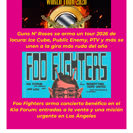
Guns N’ Roses se arma un tour 2026 de
locura: Ice Cube, Public Enemy, PTV y más se
unen a la gira más ruda del año
Foo Fighters arma concierto benéfico en el
Kia Forum: entradas a la venta y una misión
urgente en Los Ángeles