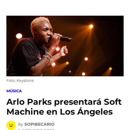
Skip
to
content
Foto: Keystone
POSTED
MÚSICA
IN
Arlo Parks presentará Soft
Machine en Los Ángeles
by
SOPIBECARIO