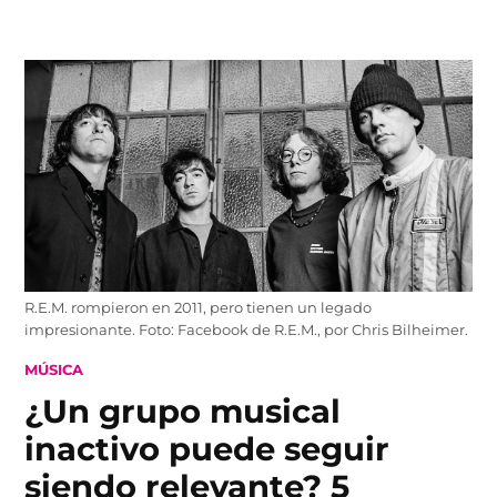
Skip
to
content
R.E.M. rompieron en 2011, pero tienen un legado
impresionante. Foto: Facebook de R.E.M., por Chris Bilheimer.
POSTED
MÚSICA
IN
¿Un grupo musical
inactivo puede seguir
siendo relevante? 5