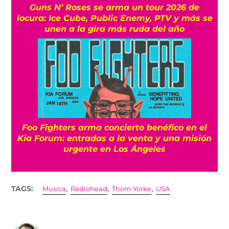
Guns N’ Roses se arma un tour 2026 de
locura: Ice Cube, Public Enemy, PTV y más se
unen a la gira más ruda del año
Foo Fighters arma concierto benéfico en el
Kia Forum: entradas a la venta y una misión
urgente en Los Ángeles
,
,
,
TAGS:
Musica
Radiohead
Thom Yorke
USA