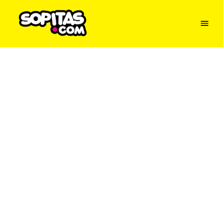
Menu
Sopitas
USA