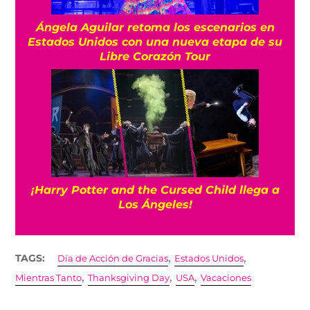
Ángela Aguilar retoma los escenarios en
Estados Unidos con una nueva etapa de su
Libre Corazón Tour
¡Harry Potter and the Cursed Child llega a
Los Ángeles!
,
,
TAGS:
Día de Acción de Gracias
Estados Unidos
,
,
,
Mientras Tanto
Thanksgiving Day
USA
Vacaciones