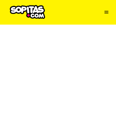
Menu
Sopitas
USA