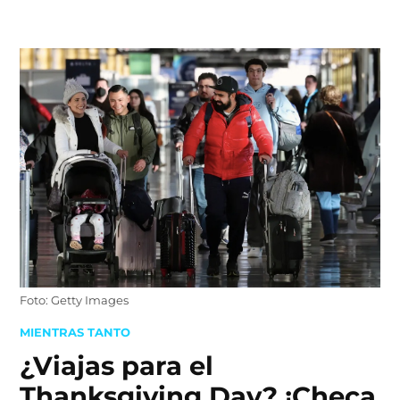
Skip
to
content
Foto: Getty Images
POSTED
MIENTRAS TANTO
IN
¿Viajas para el
Thanksgiving Day? ¡Checa