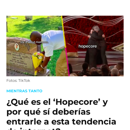
Skip
to
content
Fotos: TikTok
POSTED
MIENTRAS TANTO
IN
¿Qué es el ‘Hopecore’ y
por qué sí deberías
entrarle a esta tendencia