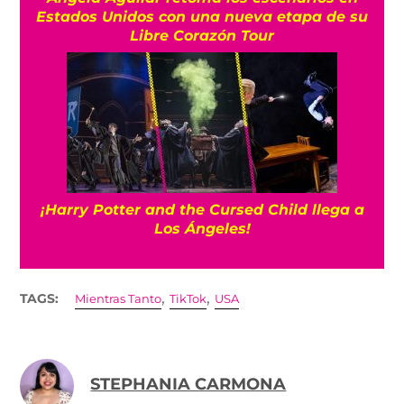
Estados Unidos con una nueva etapa de su
Libre Corazón Tour
¡Harry Potter and the Cursed Child llega a
Los Ángeles!
,
,
TAGS:
Mientras Tanto
TikTok
USA
STEPHANIA CARMONA