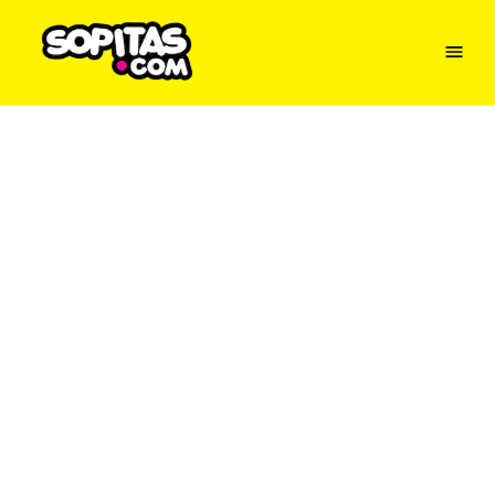
Menu
Sopitas
USA