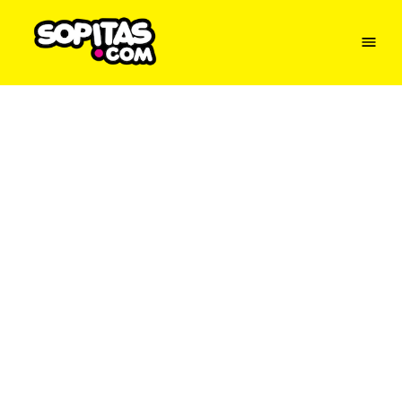
Menu
Sopitas
USA