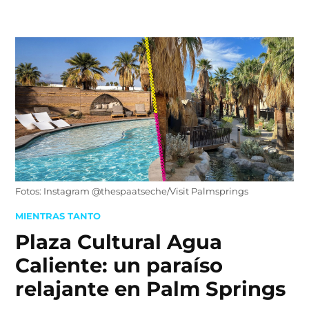
Skip
to
content
Fotos: Instagram @thespaatseche/Visit Palmsprings
POSTED
MIENTRAS TANTO
IN
Plaza Cultural Agua
Caliente: un paraíso
relajante en Palm Springs