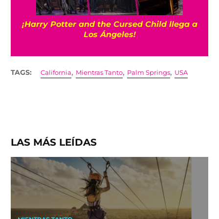
¡Harry Potter and the Cursed Child llega a
Los Ángeles!
,
,
,
TAGS:
California
Mientras Tanto
Palm Springs
USA
LAS MÁS LEÍDAS