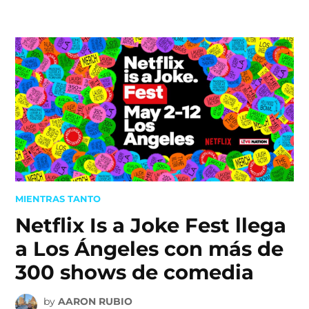
Skip
to
content
POSTED
MIENTRAS TANTO
IN
Netflix Is a Joke Fest llega
a Los Ángeles con más de
300 shows de comedia
by
AARON RUBIO