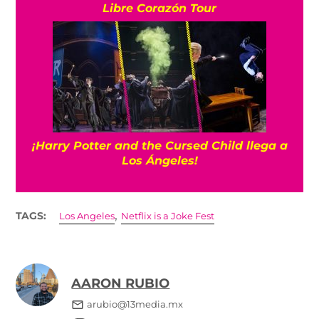
Libre Corazón Tour
¡Harry Potter and the Cursed Child llega a
Los Ángeles!
,
TAGS:
Los Angeles
Netflix is a Joke Fest
AARON RUBIO
arubio@13media.mx