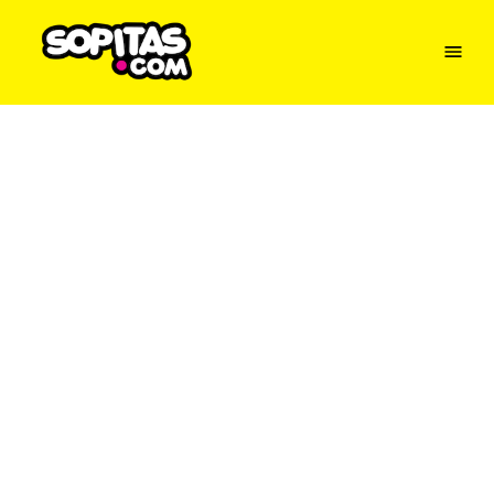
Menu
Sopitas
USA