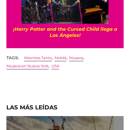
¡Harry Potter and the Cursed Child llega a
Los Ángeles!
,
,
,
TAGS:
Mientras Tanto
MoMA
Museos
,
Museos en Nueva York
USA
LAS MÁS LEÍDAS