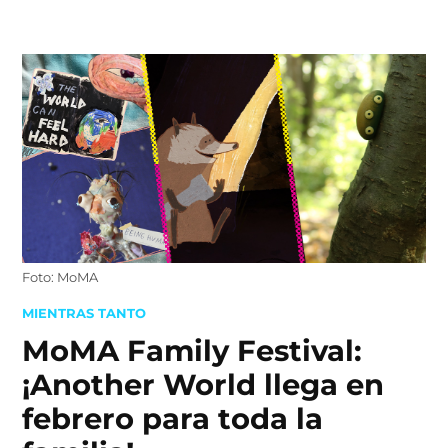
Skip
to
content
Foto: MoMA
POSTED
MIENTRAS TANTO
IN
MoMA Family Festival:
¡Another World llega en
febrero para toda la