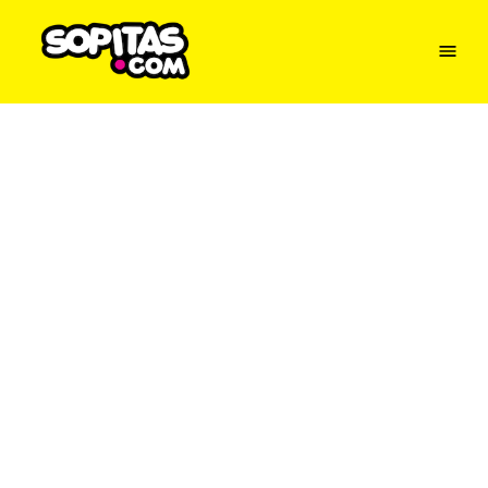
Menu
Sopitas
USA