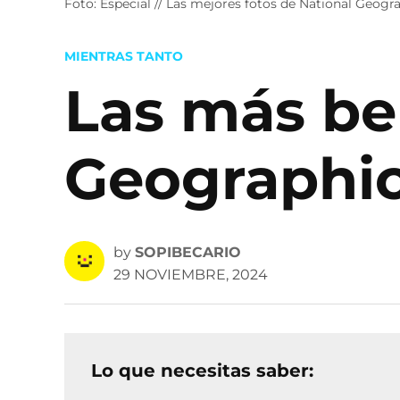
Foto: Especial // Las mejores fotos de National Geogr
POSTED
MIENTRAS TANTO
IN
Las más bel
Geographic
by
SOPIBECARIO
29 NOVIEMBRE, 2024
Lo que necesitas saber: