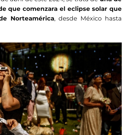
de que comenzara el eclipse solar que
de Norteamérica
, desde México hasta