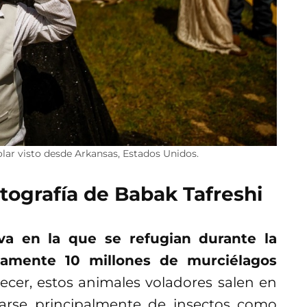
olar visto desde Arkansas, Estados Unidos.
tografía de Babak Tafreshi
va en la que se refugian durante la
damente 10 millones de murciélagos
rdecer, estos animales voladores salen en
arse principalmente de insectos como