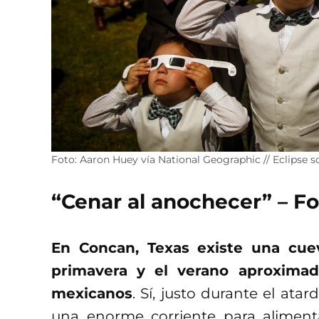
Foto: Aaron Huey vía National Geographic // Eclipse s
“Cenar al anochecer” – Fo
En Concan, Texas existe una cue
primavera y el verano aproxima
mexicanos
. Sí, justo durante el ata
una enorme corriente para aliment