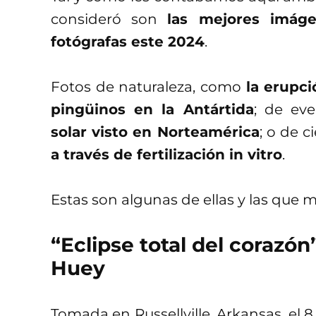
consideró son
las mejores imáge
fotógrafas este 2024
.
Fotos de naturaleza, como
la erupc
pingüinos en la Antártida
; de ev
solar visto en Norteamérica
; o de 
a través de fertilización in vitro
.
Estas son algunas de ellas y las que 
“Eclipse total del corazón
Huey
Tomada en Russellville, Arkansas, el 8