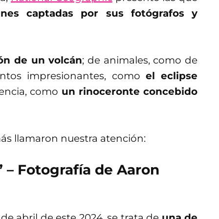
nes captadas por sus fotógrafos y
ión de un volcán
; de animales, como de
entos impresionantes, como
el eclipse
ciencia, como
un rinoceronte concebido
más llamaron nuestra atención:
” – Fotografía de Aaron
 de abril de este 2024, se trata de
una de