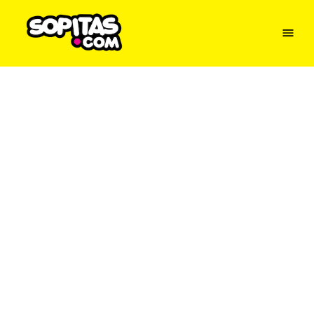
Menu
Sopitas
USA