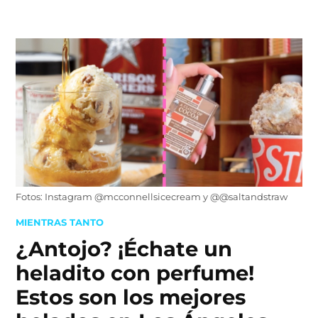
Skip
to
content
Fotos: Instagram @mcconnellsicecream y @@saltandstraw
POSTED
MIENTRAS TANTO
IN
¿Antojo? ¡Échate un
heladito con perfume!
Estos son los mejores