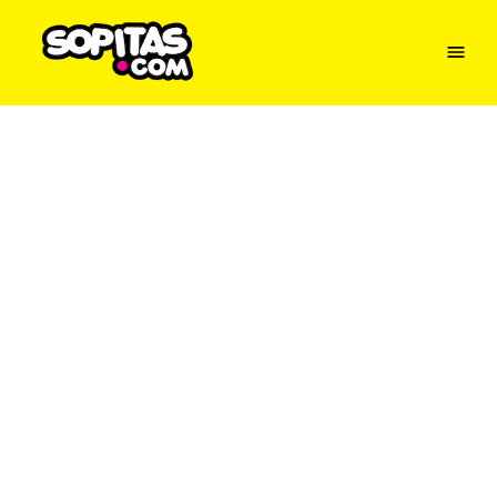
Menu
Sopitas
USA