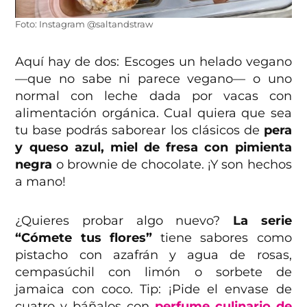
Foto: Instagram @saltandstraw
Aquí hay de dos: Escoges un helado vegano
—que no sabe ni parece vegano— o uno
normal con leche dada por vacas con
alimentación orgánica. Cual quiera que sea
tu base podrás saborear los clásicos de
pera
y queso azul, miel de fresa con pimienta
negra
o brownie de chocolate. ¡Y son hechos
a mano!
¿Quieres probar algo nuevo?
La serie
“Cómete tus flores”
tiene sabores como
pistacho con azafrán y agua de rosas,
cempasúchil con limón o sorbete de
jamaica con coco. Tip: ¡Pide el envase de
cuatro y báñalos con
perfume culinario de