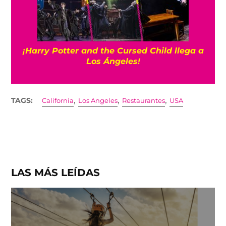
¡Harry Potter and the Cursed Child llega a
Los Ángeles!
,
,
,
TAGS:
California
Los Angeles
Restaurantes
USA
LAS MÁS LEÍDAS