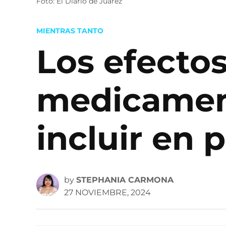
Foto: El Diario de Juárez
POSTED
MIENTRAS TANTO
IN
Los efectos
medicament
incluir en 
by
STEPHANIA CARMONA
27 NOVIEMBRE, 2024