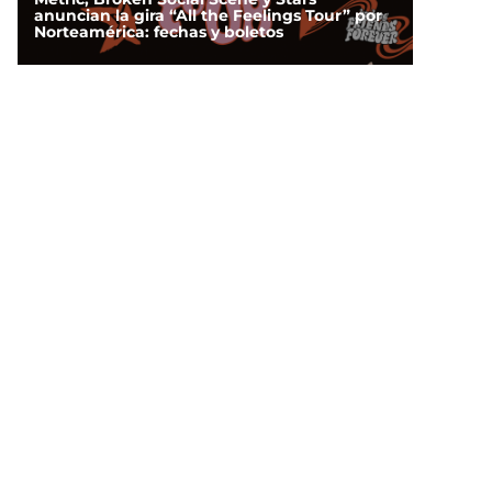
anuncian la gira “All the Feelings Tour” por
Norteamérica: fechas y boletos