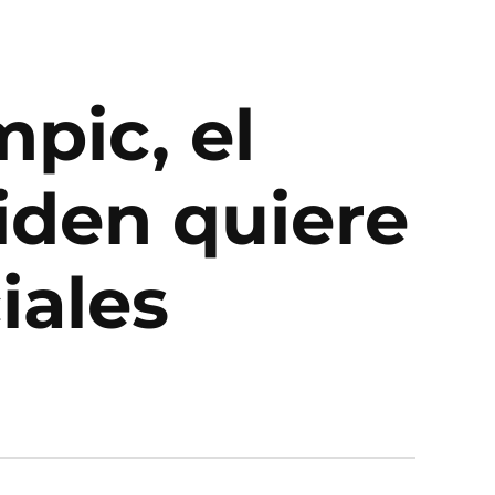
pic, el
den quiere
iales