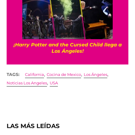
¡Harry Potter and the Cursed Child llega a
Los Ángeles!
,
,
,
TAGS:
California
Cocina de Mexico
Los Ángeles
,
Noticias Los Angeles
USA
LAS MÁS LEÍDAS