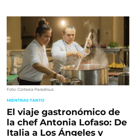
Skip
to
content
Foto: Cortesía Paradisus
POSTED
MIENTRAS TANTO
IN
El viaje gastronómico de
la chef Antonia Lofaso: De
Italia a Los Ángeles y