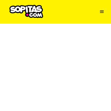
Menu
Sopitas
USA