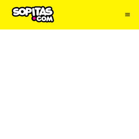
Menu
Sopitas
USA