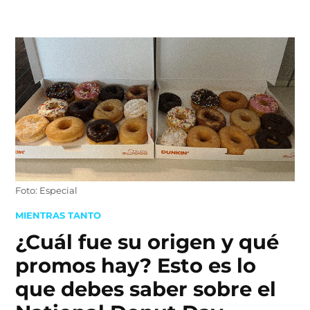
Skip
to
content
Foto: Especial
POSTED
MIENTRAS TANTO
IN
¿Cuál fue su origen y qué
promos hay? Esto es lo
que debes saber sobre el