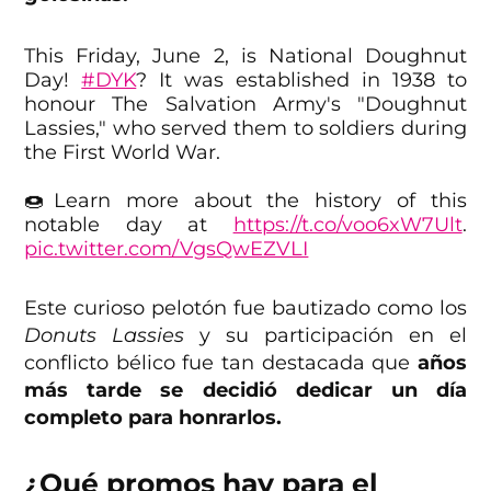
This Friday, June 2, is National Doughnut
Day!
#DYK
? It was established in 1938 to
honour The Salvation Army's "Doughnut
Lassies," who served them to soldiers during
the First World War.
🍩Learn more about the history of this
notable day at
https://t.co/voo6xW7Ult
.
pic.twitter.com/VgsQwEZVLI
— The Salvation Army (@salvationarmy)
Este curioso pelotón fue bautizado como los
May 31, 2023
Donuts Lassies
y su participación en el
conflicto bélico fue tan destacada que
años
más tarde se decidió dedicar un día
completo para honrarlos.
¿Qué promos hay para el