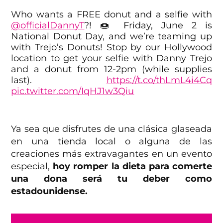
Who wants a FREE donut and a selfie with
@officialDannyT
?! 🍩 Friday, June 2 is
National Donut Day, and we’re teaming up
with Trejo’s Donuts! Stop by our Hollywood
location to get your selfie with Danny Trejo
and a donut from 12-2pm (while supplies
last).
https://t.co/thLmL4i4Cq
pic.twitter.com/IqHJ1w3Qiu
— Madame Tussauds USA (@TussaudsUSA)
May 27, 2023
Ya sea que disfrutes de una clásica glaseada
en una tienda local o alguna de las
creaciones más extravagantes en un evento
especial,
hoy romper la dieta para comerte
una dona será tu deber como
estadounidense.