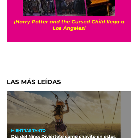
¡Harry Potter and the Cursed Child llega a
Los Ángeles!
LAS MÁS LEÍDAS
MIENTRAS TANTO
Día del Niño: Diviértete como chavito en estos