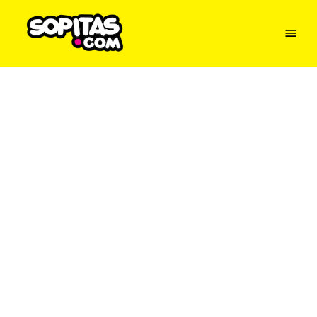
Menu
Sopitas
USA