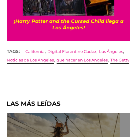
¡Harry Potter and the Cursed Child llega a
Los Ángeles!
,
,
,
TAGS:
California
Digital Florentine Codex
Los Ángeles
,
,
Noticias de Los Ángeles
que hacer en Los Ángeles
The Getty
LAS MÁS LEÍDAS