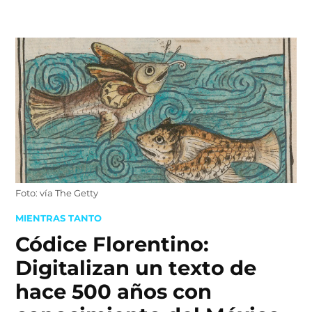
Skip
to
content
Foto: vía The Getty
POSTED
MIENTRAS TANTO
IN
Códice Florentino:
Digitalizan un texto de
hace 500 años con