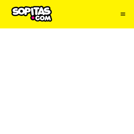
Menu
Sopitas
USA