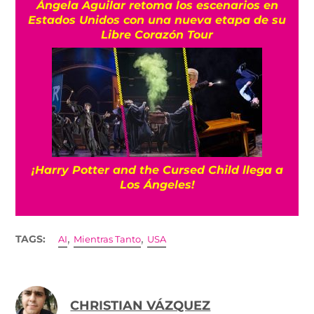
Ángela Aguilar retoma los escenarios en
Estados Unidos con una nueva etapa de su
Libre Corazón Tour
¡Harry Potter and the Cursed Child llega a
Los Ángeles!
,
,
TAGS:
AI
Mientras Tanto
USA
CHRISTIAN VÁZQUEZ