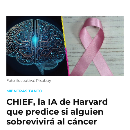
Skip
to
content
Foto ilustrativa: Pixabay
POSTED
MIENTRAS TANTO
IN
CHIEF, la IA de Harvard
que predice si alguien
sobrevivirá al cáncer