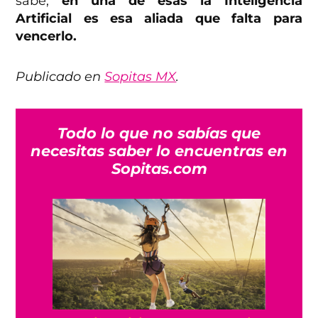
sabe,
en una de esas la Inteligencia
Artificial es esa aliada que falta para
vencerlo.
Publicado en
Sopitas MX
.
Todo lo que no sabías que
necesitas saber lo encuentras en
Sopitas.com