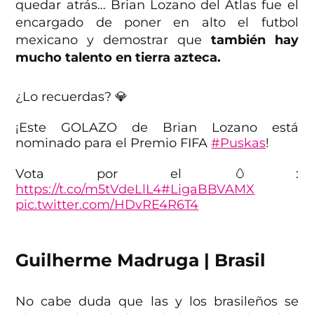
quedar atrás… Brian Lozano del Atlas fue el
encargado de poner en alto el futbol
mexicano y demostrar que
también hay
mucho talento en tierra azteca.
¿Lo recuerdas? 💎
¡Este GOLAZO de Brian Lozano está
nominado para el Premio FIFA
#Puskas
!
Vota por el 🥚:
https://t.co/m5tVdeLlL4
#LigaBBVAMX
pic.twitter.com/HDvRE4R6T4
— Liga BBVA MX (@LigaBBVAMX)
September 22, 2023
Guilherme Madruga | Brasil
No cabe duda que las y los brasileños se