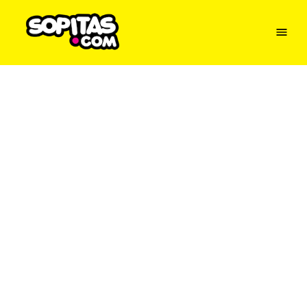
Menu
Sopitas
USA