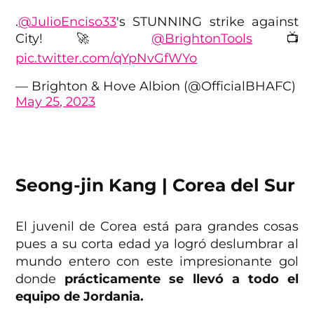
.
@JulioEnciso33
's STUNNING strike against
City! 🚀
@BrightonTools
📺
pic.twitter.com/qYpNvGfWYo
— Brighton & Hove Albion (@OfficialBHAFC)
May 25, 2023
Seong-jin Kang | Corea del Sur
El juvenil de Corea está para grandes cosas
pues a su corta edad ya logró deslumbrar al
mundo entero con este impresionante gol
donde
prácticamente se llevó a todo el
equipo de Jordania.