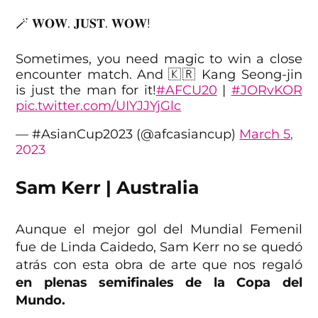
🪄 𝐖𝐎𝐖. 𝐉𝐔𝐒𝐓. 𝐖𝐎𝐖!
Sometimes, you need magic to win a close
encounter match. And 🇰🇷 Kang Seong-jin
is just the man for it!
#AFCU20
|
#JORvKOR
pic.twitter.com/UIYJJYjGlc
— #AsianCup2023 (@afcasiancup)
March 5,
2023
Sam Kerr | Australia
Aunque el mejor gol del Mundial Femenil
fue de Linda Caidedo, Sam Kerr no se quedó
atrás con esta obra de arte que nos regaló
en plenas semifinales de la Copa del
Mundo.