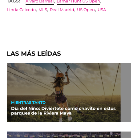
,
,
TAGS:
Álvaro Barreal
Lamar Hunt US Open
,
,
,
,
Linda Caicedo
MLS
Real Madrid
US Open
USA
LAS MÁS LEÍDAS
MIENTRAS TANTO
Día del Niño: Diviértete como chavito en estos
parques de la Riviera Maya