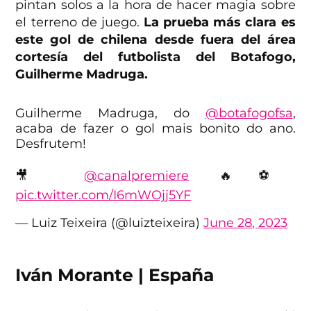
pintan solos a la hora de hacer magia sobre
el terreno de juego.
La prueba más clara es
este gol de chilena desde fuera del área
cortesía del futbolista del Botafogo,
Guilherme Madruga.
Guilherme Madruga, do
@botafogofsa
,
acaba de fazer o gol mais bonito do ano.
Desfrutem!
🎥
@canalpremiere
🔥⚽️
pic.twitter.com/I6mWOjj5YF
— Luiz Teixeira (@luizteixeira)
June 28, 2023
Iván Morante | España