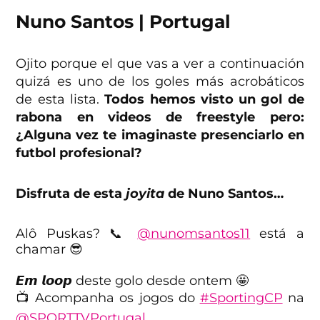
Nuno Santos | Portugal
Ojito porque el que vas a ver a continuación
quizá es uno de los goles más acrobáticos
de esta lista.
Todos hemos visto un gol de
rabona en videos de freestyle pero:
¿Alguna vez te imaginaste presenciarlo en
futbol profesional?
Disfruta de esta
joyita
de Nuno Santos…
Alô Puskas? 📞
@nunomsantos11
está a
chamar 😎
𝙀𝙢 𝙡𝙤𝙤𝙥 deste golo desde ontem 🤩
📺 Acompanha os jogos do
#SportingCP
na
@SPORTTVPortugal