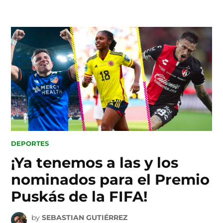
Skip
to
content
POSTED
DEPORTES
IN
¡Ya tenemos a las y los
nominados para el Premio
Puskás de la FIFA!
by
SEBASTIAN GUTIÉRREZ