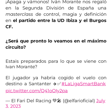
¡Apaga y vámonos! Iván Morante nos regaló
en la Segunda División de España una
masterclass
de control, magia y definición
en
el partido entre la UD Ibiza y el Burgos
CF.
¿Será que pronto lo veamos en el máximo
circuito?
Estais preparados para lo que se viene con
Ivan Morante?
El jugador ya habria cogido el vuelo con
destino a Santanter ✈️✅
#LaLigaSmartBank
pic.twitter.com/Q41oOIy2pa
— El Fari Del Racing 💚🎤 (@elfarioficial)
July
3, 2023