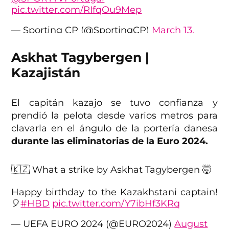
pic.twitter.com/RIfqOu9Mep
— Sporting CP (@SportingCP)
March 13,
2023
Askhat Tagybergen |
Kazajistán
El capitán kazajo se tuvo confianza y
prendió la pelota desde varios metros para
clavarla en el ángulo de la portería danesa
durante las eliminatorias de la Euro 2024.
🇰🇿 What a strike by Askhat Tagybergen 🤯
Happy birthday to the Kazakhstani captain!
🎈
#HBD
pic.twitter.com/Y7ibHf3KRq
— UEFA EURO 2024 (@EURO2024)
August