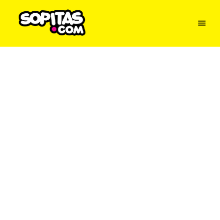
Menu
Sopitas
USA