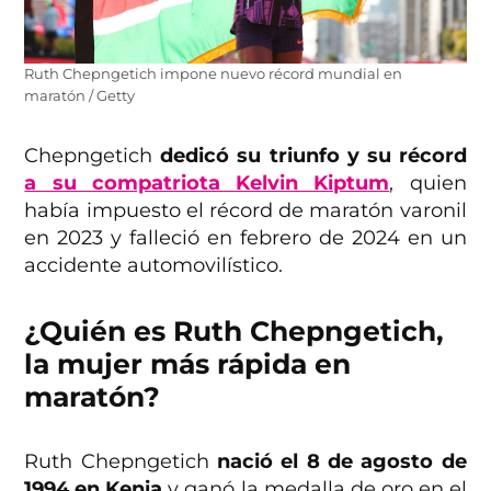
Ruth Chepngetich impone nuevo récord mundial en
maratón / Getty
Chepngetich
dedicó su triunfo y su récord
a su compatriota Kelvin Kiptum
, quien
había impuesto el récord de maratón varonil
en 2023 y falleció en febrero de 2024 en un
accidente automovilístico.
¿Quién es Ruth Chepngetich,
la mujer más rápida en
maratón?
Ruth Chepngetich
nació el 8 de agosto de
1994 en Kenia
y ganó la medalla de oro en el