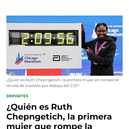
Skip
to
content
¿Quién es Ruth Chepngetich, la primera mujer en romper el
récord de maratón por debajo del 2:10?
POSTED
DEPORTES
IN
¿Quién es Ruth
Chepngetich, la primera
mujer que rompe la