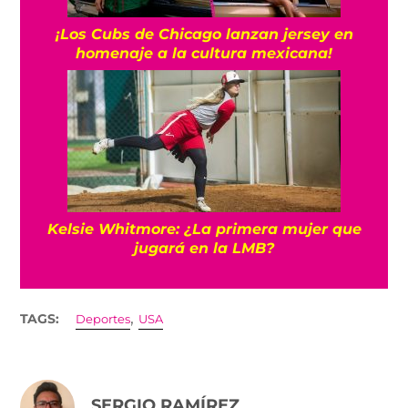
¡Los Cubs de Chicago lanzan jersey en
homenaje a la cultura mexicana!
Kelsie Whitmore: ¿La primera mujer que
jugará en la LMB?
,
TAGS:
Deportes
USA
SERGIO RAMÍREZ