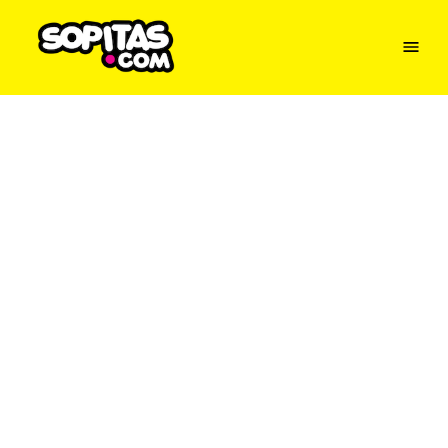
Menu
Sopitas
USA