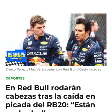
Skip
to
content
Checo Pérez y Max Verstappen con Red Bull / Getty Images
POSTED
DEPORTES
IN
En Red Bull rodarán
cabezas tras la caída en
picada del RB20: “Están