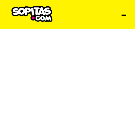
Menu
Sopitas
USA