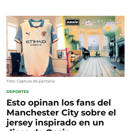
Skip
to
content
Foto: Captura de pantalla
POSTED
DEPORTES
IN
Esto opinan los fans del
Manchester City sobre el
jersey inspirado en un