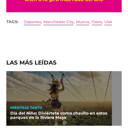
,
,
,
,
TAGS:
Deportes
Manchester City
Musica
Oasis
USA
LAS MÁS LEÍDAS
MIENTRAS TANTO
Día del Niño: Diviértete como chavito en estos
parques de la Riviera Maya