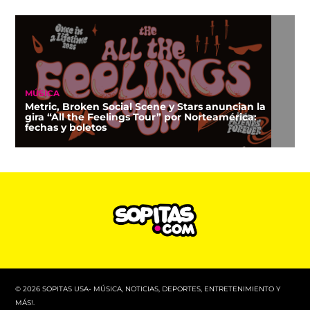
MÚSICA
Metric, Broken Social Scene y Stars anuncian la
gira “All the Feelings Tour” por Norteamérica:
fechas y boletos
© 2026 SOPITAS USA- MÚSICA, NOTICIAS, DEPORTES, ENTRETENIMIENTO Y
MÁS!.