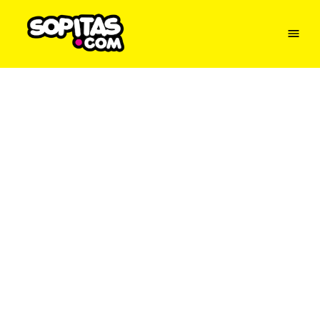
Menu
Sopitas
USA