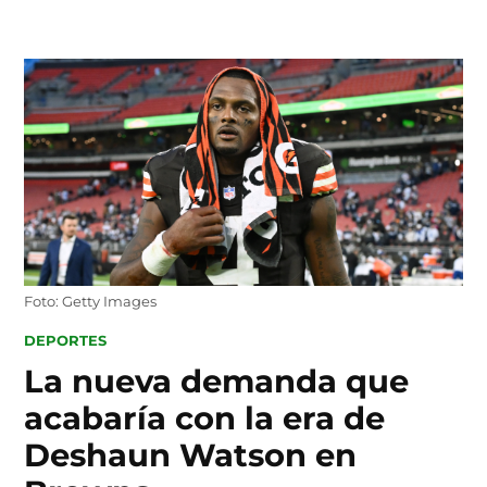
Skip
to
content
Foto: Getty Images
POSTED
DEPORTES
IN
La nueva demanda que
acabaría con la era de
Deshaun Watson en