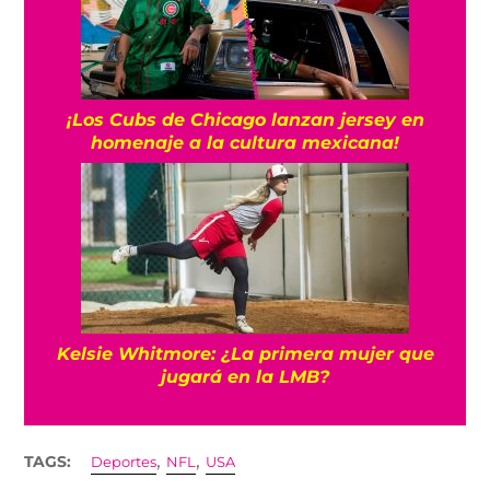
¡Los Cubs de Chicago lanzan jersey en
homenaje a la cultura mexicana!
Kelsie Whitmore: ¿La primera mujer que
jugará en la LMB?
,
,
TAGS:
Deportes
NFL
USA