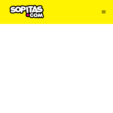
Menu
Sopitas
USA