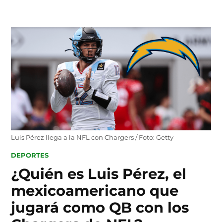
Skip
to
content
Luis Pérez llega a la NFL con Chargers / Foto: Getty
POSTED
DEPORTES
IN
¿Quién es Luis Pérez, el
mexicoamericano que
jugará como QB con los