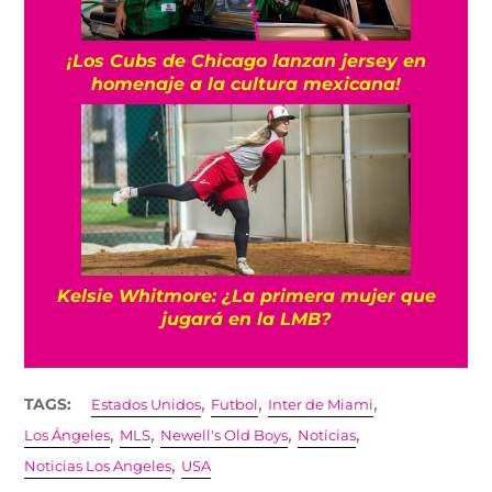
¡Los Cubs de Chicago lanzan jersey en
homenaje a la cultura mexicana!
Kelsie Whitmore: ¿La primera mujer que
jugará en la LMB?
,
,
,
TAGS:
Estados Unidos
Futbol
Inter de Miami
,
,
,
,
Los Ángeles
MLS
Newell's Old Boys
Noticias
,
Noticias Los Angeles
USA