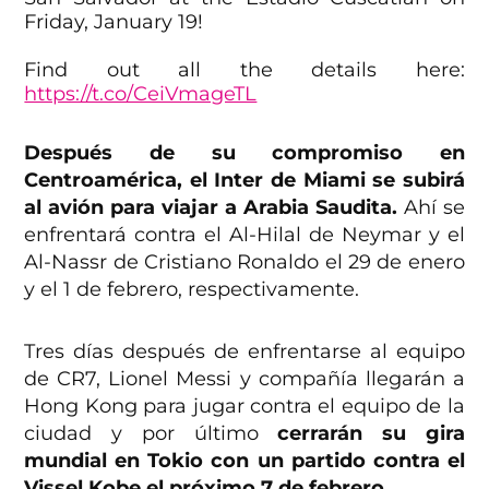
Friday, January 19!
Find out all the details here:
https://t.co/CeiVmageTL
pic.twitter.com/6XxhQ3xnv7
Después de su compromiso en
— Inter Miami CF (@InterMiamiCF)
Centroamérica, el Inter de Miami se subirá
November 30, 2023
al avión para viajar a Arabia Saudita.
Ahí se
enfrentará contra el Al-Hilal de Neymar y el
Al-Nassr de Cristiano Ronaldo el 29 de enero
y el 1 de febrero, respectivamente.
Tres días después de enfrentarse al equipo
de CR7, Lionel Messi y compañía llegarán a
Hong Kong para jugar contra el equipo de la
ciudad y por último
cerrarán su gira
mundial en Tokio con un partido contra el
Vissel Kobe el próximo 7 de febrero.