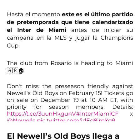
Hasta el momento
este es el último partido
de pretemporada que tiene calendarizado
el Inter de Miami
antes de iniciar su
campaña en la MLS y jugar la Champions
Cup.
The club from Rosario is heading to Miami
🇦🇷🏠
Don't miss the preseason friendly against
Newell's Old Boys on February 15! Tickets go
on sale on December 19 at 10 AM ET, with
priority for season members. Details:
https://t.co/3uunHkgunV
#InterMiamiCF
x
@Newells
pic.twitter.com/idEg8imXg9
— Inter Miami CF (@InterMiamiCF)
El Newell’s Old Boys llega a
December 18, 2023