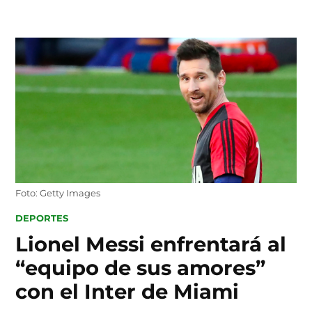
Skip
to
content
Foto: Getty Images
POSTED
DEPORTES
IN
Lionel Messi enfrentará al
“equipo de sus amores”
con el Inter de Miami