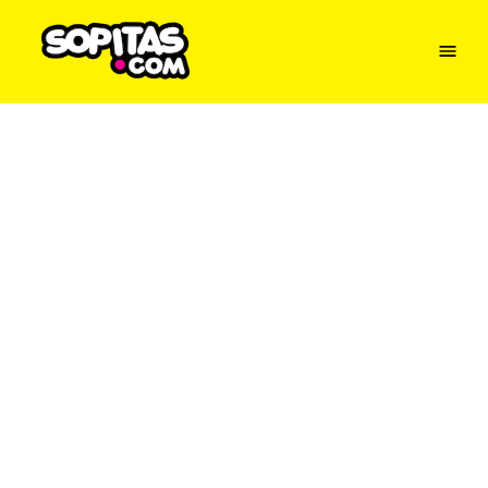
Menu
Sopitas
USA