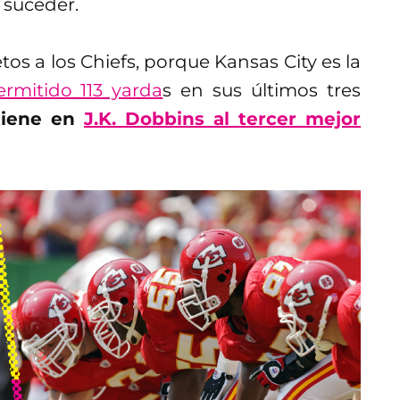
e suceder.
os a los Chiefs, porque Kansas City es la
rmitido 113 yarda
s en sus últimos tres
tiene en
J.K. Dobbins al tercer mejor