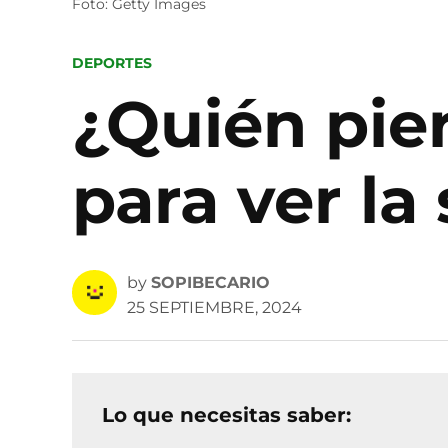
Foto: Getty Images
POSTED
DEPORTES
IN
¿Quién pier
para ver l
by
SOPIBECARIO
25 SEPTIEMBRE, 2024
Lo que necesitas saber: