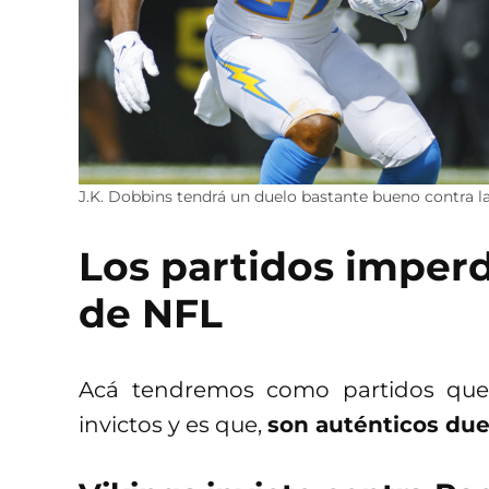
J.K. Dobbins tendrá un duelo bastante bueno contra l
Los partidos imperd
de NFL
Acá tendremos como partidos que 
invictos y es que,
son auténticos due