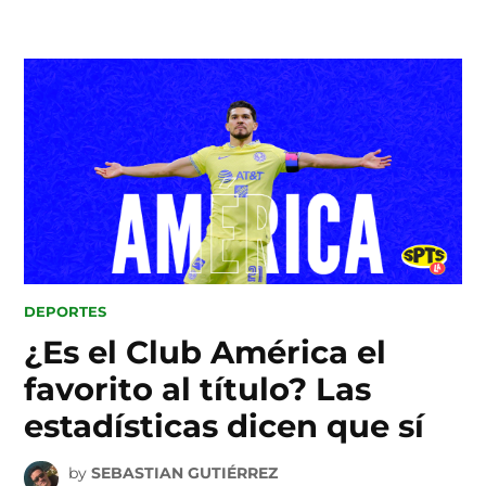
Skip
to
content
POSTED
DEPORTES
IN
¿Es el Club América el
favorito al título? Las
estadísticas dicen que sí
by
SEBASTIAN GUTIÉRREZ