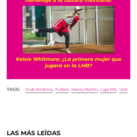
Kelsie Whitmore: ¿La primera mujer que
jugará en la LMB?
,
,
,
,
TAGS:
Club América
Futbol
Henry Martín
Liga MX
USA
LAS MÁS LEÍDAS