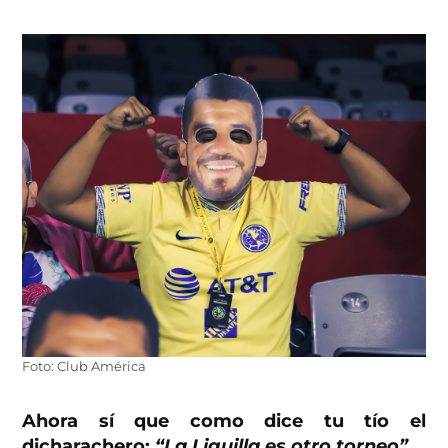
Foto: Club América
Ahora sí que como dice tu tío el
dicharachero:
“La Liguilla es otro torneo”.