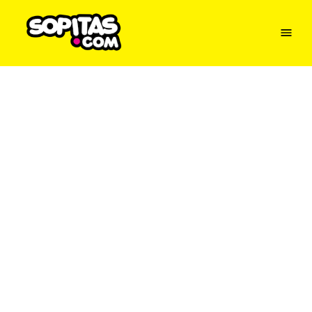
Menu
Sopitas
USA