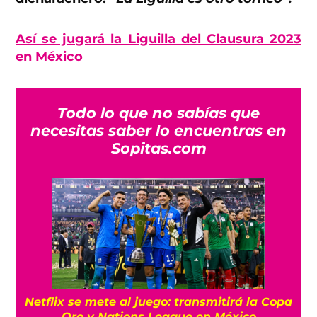
Así se jugará la Liguilla del Clausura 2023
en México
Todo lo que no sabías que
necesitas saber lo encuentras en
Sopitas.com
Netflix se mete al juego: transmitirá la Copa
Oro y Nations League en México