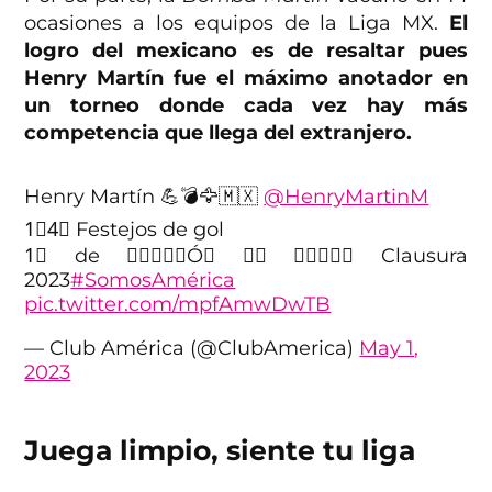
ocasiones a los equipos de la Liga MX.
El
logro del mexicano es de resaltar pues
Henry Martín fue el máximo anotador en
un torneo donde cada vez hay más
competencia que llega del extranjero.
Henry Martín 💪💣🦅🇲🇽
@HenryMartinM
1⃣4⃣ Festejos de gol
1⃣ de 𝐂𝐀𝐌𝐏𝐄Ó𝐍 𝐃𝐄 𝐆𝐎𝐋𝐄𝐎 Clausura
2023
#SomosAmérica
pic.twitter.com/mpfAmwDwTB
— Club América (@ClubAmerica)
May 1,
2023
Juega limpio, siente tu liga