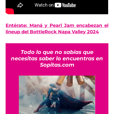
Entérate: Maná y Pearl Jam encabezan el
lineup del BottleRock Napa Valley 2024
Todo lo que no sabías que
necesitas saber lo encuentras en
Sopitas.com