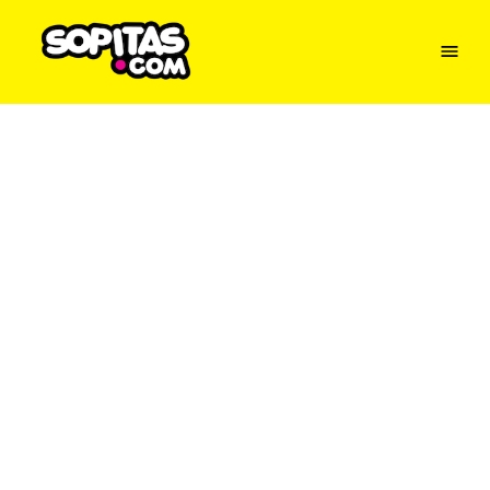
Menu
Sopitas
USA