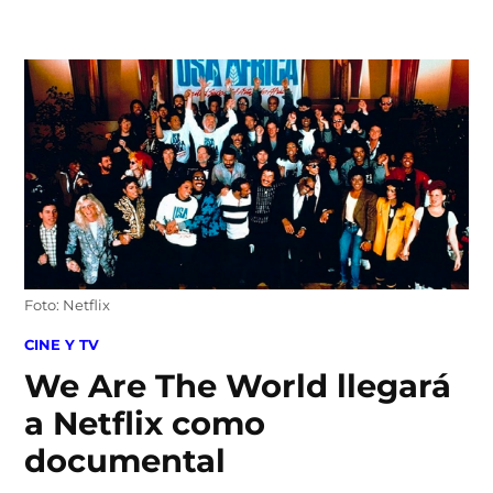
Skip
to
content
Foto: Netflix
POSTED
CINE Y TV
IN
We Are The World llegará
a Netflix como
documental