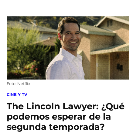
Skip
to
content
Foto: Netflix
POSTED
CINE Y TV
IN
The Lincoln Lawyer: ¿Qué
podemos esperar de la
segunda temporada?