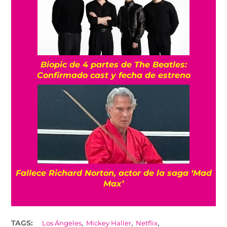
Biopic de 4 partes de The Beatles:
Confirmado cast y fecha de estreno
Fallece Richard Norton, actor de la saga ‘Mad
Max’
,
,
,
TAGS:
Los Ángeles
Mickey Haller
Netflix