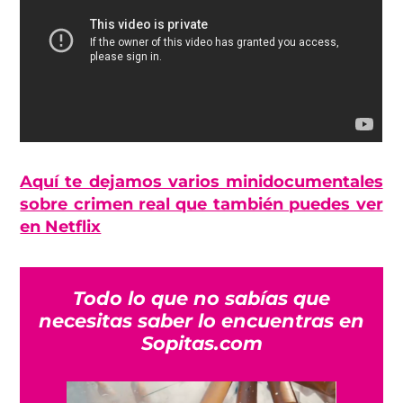
Aquí te dejamos varios minidocumentales
sobre crimen real que también puedes ver
en Netflix
Todo lo que no sabías que
necesitas saber lo encuentras en
Sopitas.com