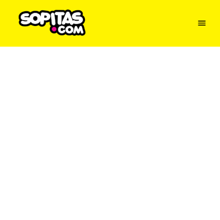
Menu
Sopitas
USA