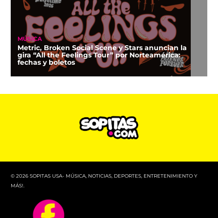
MÚSICA
Metric, Broken Social Scene y Stars anuncian la
gira “All the Feelings Tour” por Norteamérica:
fechas y boletos
© 2026 SOPITAS USA- MÚSICA, NOTICIAS, DEPORTES, ENTRETENIMIENTO Y
MÁS!.