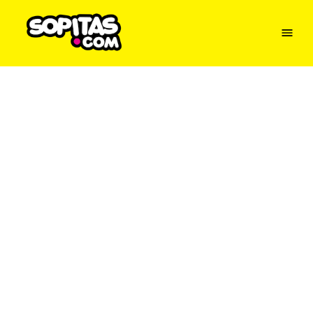
Menu
Sopitas
USA