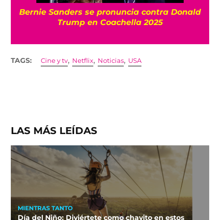
Bernie Sanders se pronuncia contra Donald
Trump en Coachella 2025
,
,
,
TAGS:
Cine y tv
Netflix
Noticias
USA
LAS MÁS LEÍDAS
MIENTRAS TANTO
Día del Niño: Diviértete como chavito en estos