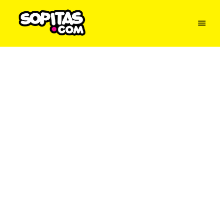
Menu
Sopitas
USA