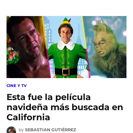
Skip
to
content
POSTED
CINE Y TV
IN
Esta fue la película
navideña más buscada en
California
by
SEBASTIAN GUTIÉRREZ