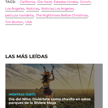
,
,
,
,
TAGS:
California
Die Hard
Estados Unidos
Grinch
,
,
,
Los Ángeles
Noticias
Noticias Los Angeles
,
,
película navideña
The Nightmare Before Christmas
,
Tim Burton
USA
LAS MÁS LEÍDAS
MIENTRAS TANTO
Día del Niño: Diviértete como chavito en estos
parques de la Riviera Maya