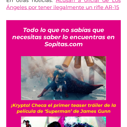
En otras noticias:
Acusan a oficial de Los
Ángeles por tener ilegalmente un rifle AR-15
Todo lo que no sabías que
necesitas saber lo encuentras en
Sopitas.com
¡Krypto! Checa el primer teaser tráiler de la
película de ‘Superman’ de James Gunn