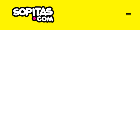
Menu
Sopitas
USA