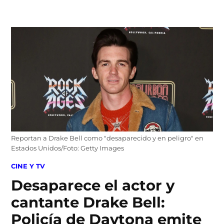
Skip
to
content
Reportan a Drake Bell como "desaparecido y en peligro" en
Estados Unidos/Foto: Getty Images
POSTED
CINE Y TV
IN
Desaparece el actor y
cantante Drake Bell:
Policía de Daytona emite