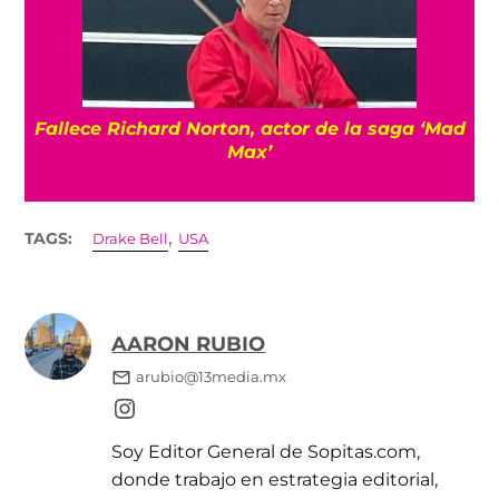
Fallece Richard Norton, actor de la saga ‘Mad
Max’
,
TAGS:
Drake Bell
USA
AARON RUBIO
arubio@13media.mx
Soy Editor General de Sopitas.com,
donde trabajo en estrategia editorial,