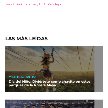
,
,
Timothée Chalamet
USA
Zendaya
LAS MÁS LEÍDAS
MIENTRAS TANTO
Día del Niño: Diviértete como chavito en estos
parques de la Riviera Maya