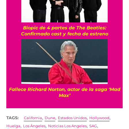
Biopic de 4 partes de The Beatles:
Confirmado cast y fecha de estreno
Fallece Richard Norton, actor de la saga ‘Mad
Max’
,
,
,
,
TAGS:
California
Dune
Estados Unidos
Hollywood
,
,
,
,
Huelga
Los Ángeles
Noticias Los Angeles
SAG