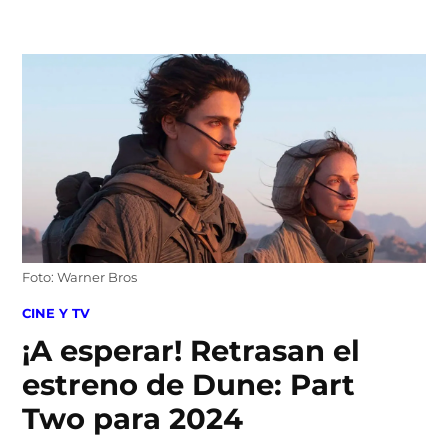
Skip
to
content
Foto: Warner Bros
POSTED
CINE Y TV
IN
¡A esperar! Retrasan el
estreno de Dune: Part
Two para 2024