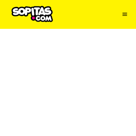
Menu
Sopitas
USA