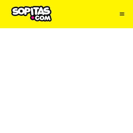
Menu
Sopitas
USA