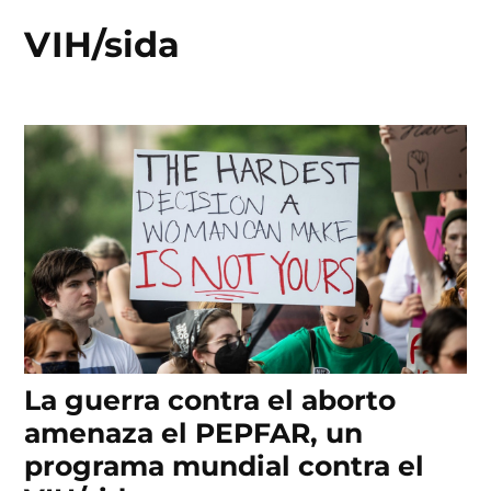
VIH/sida
Skip
to
content
La guerra contra el aborto
amenaza el PEPFAR, un
programa mundial contra el