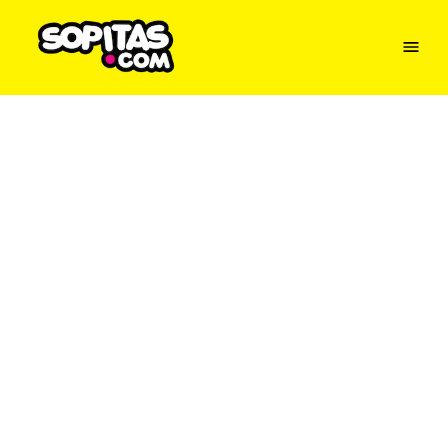
Menu
Sopitas
USA