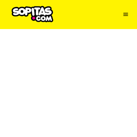
Menu
Sopitas
USA