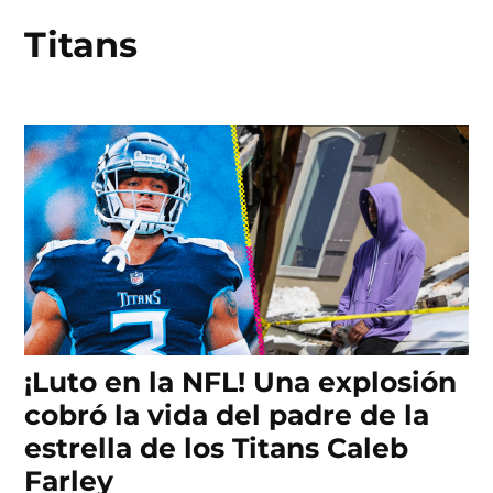
Titans
Skip
to
content
¡Luto en la NFL! Una explosión
cobró la vida del padre de la
estrella de los Titans Caleb
Farley