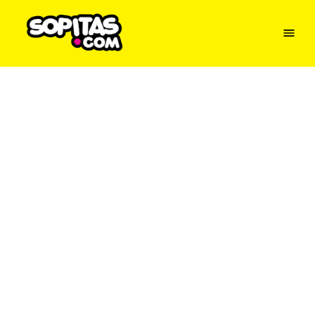
Menu
Sopitas
USA