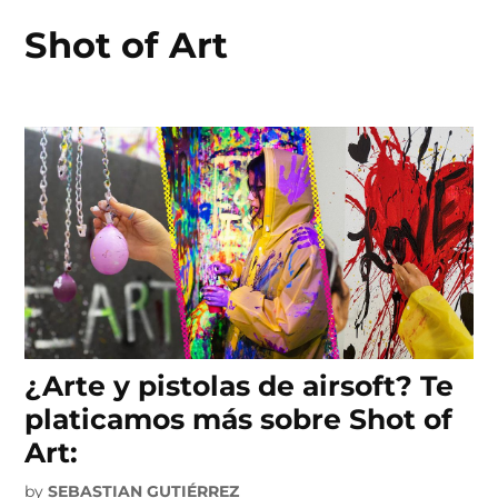
Shot of Art
Skip
to
content
¿Arte y pistolas de airsoft? Te
platicamos más sobre Shot of
Art:
by
SEBASTIAN GUTIÉRREZ