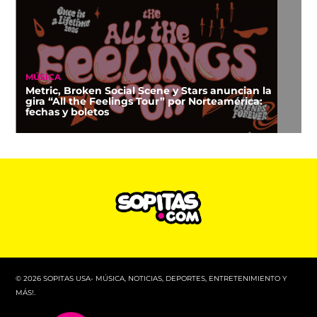
MÚSICA
Metric, Broken Social Scene y Stars anuncian la
gira “All the Feelings Tour” por Norteamérica:
fechas y boletos
© 2026 SOPITAS USA- MÚSICA, NOTICIAS, DEPORTES, ENTRETENIMIENTO Y
MÁS!.