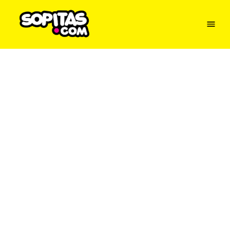
Menu
Sopitas
USA