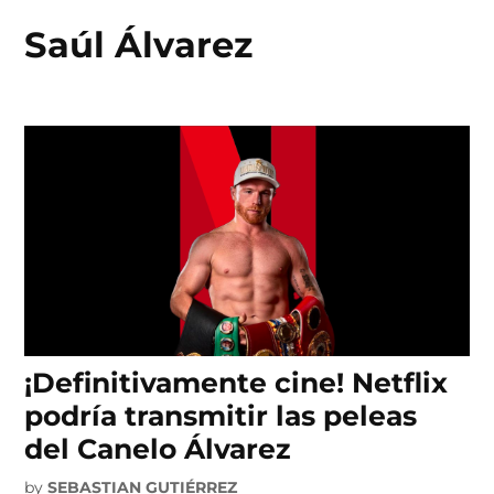
Saúl Álvarez
Skip
to
content
¡Definitivamente cine! Netflix
podría transmitir las peleas
del Canelo Álvarez
by
SEBASTIAN GUTIÉRREZ