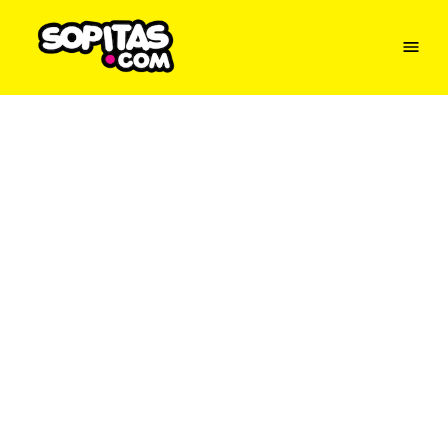
Menu
Sopitas
USA