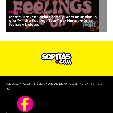
MÚSICA
Metric, Broken Social Scene y Stars anuncian la
gira “All the Feelings Tour” por Norteamérica:
fechas y boletos
© 2026 SOPITAS USA- MÚSICA, NOTICIAS, DEPORTES, ENTRETENIMIENTO Y
MÁS!.