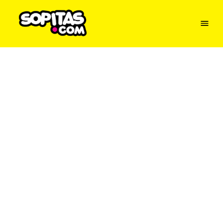
Menu
Sopitas
USA