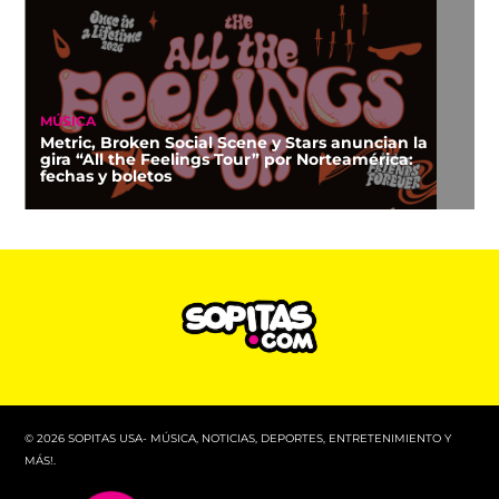
MÚSICA
Metric, Broken Social Scene y Stars anuncian la
gira “All the Feelings Tour” por Norteamérica:
fechas y boletos
© 2026 SOPITAS USA- MÚSICA, NOTICIAS, DEPORTES, ENTRETENIMIENTO Y
MÁS!.