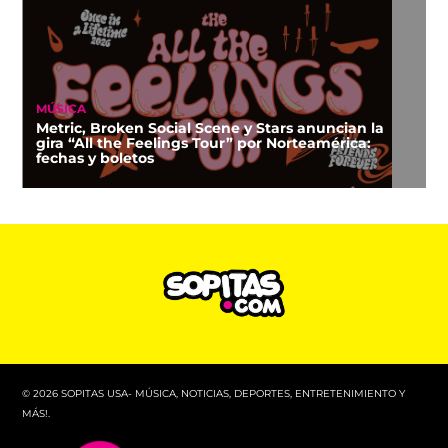
MÚSICA
Metric, Broken Social Scene y Stars anuncian la
gira “All the Feelings Tour” por Norteamérica:
fechas y boletos
© 2026 SOPITAS USA- MÚSICA, NOTICIAS, DEPORTES, ENTRETENIMIENTO Y
MÁS!.