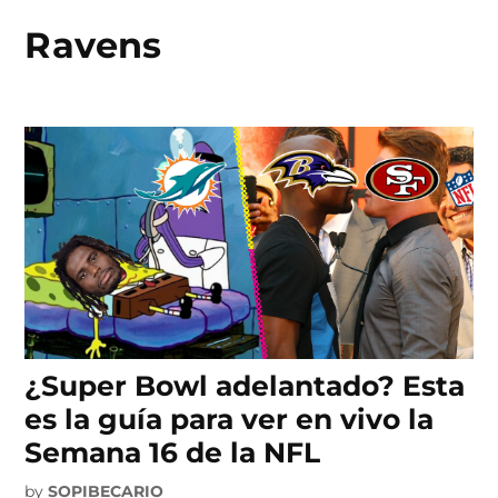
Ravens
Skip
to
content
¿Super Bowl adelantado? Esta
es la guía para ver en vivo la
Semana 16 de la NFL
by
SOPIBECARIO