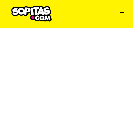
Menu
Sopitas
USA