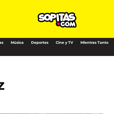
as
Música
Deportes
Cine y TV
Mientras Tanto
z