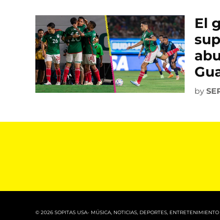
El 
sup
abu
Gu
by
SE
© 2026 SOPITAS USA- MÚSICA, NOTICIAS, DEPORTES, ENTRETENIMIENTO 