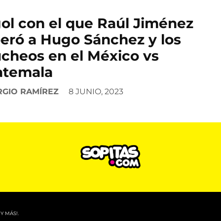
gol con el que Raúl Jiménez
eró a Hugo Sánchez y los
cheos en el México vs
atemala
RGIO RAMÍREZ
8 JUNIO, 2023
Y MÁS!.