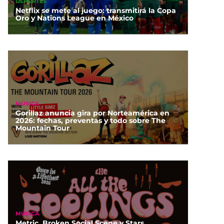
DEPORTES
Netflix se mete al juego: transmitirá la Copa
Oro y Nations League en México
MÚSICA
Gorillaz anuncia gira por Norteamérica en
2026: fechas, preventas y todo sobre The
Mountain Tour
MÚSICA
Metric, Broken Social Scene y Stars