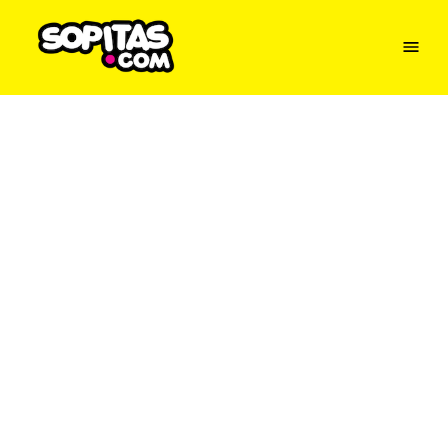
Menu
Sopitas
USA