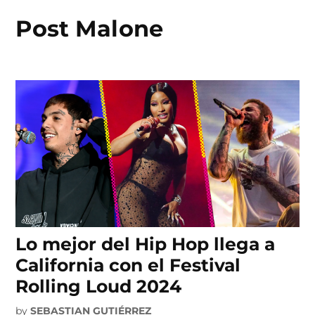
Post Malone
Skip
to
content
Lo mejor del Hip Hop llega a
California con el Festival
Rolling Loud 2024
by
SEBASTIAN GUTIÉRREZ