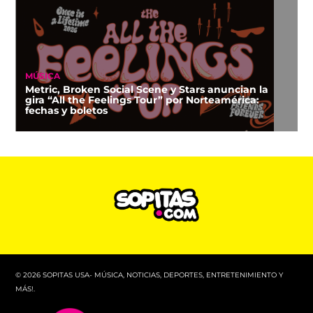
MÚSICA
Metric, Broken Social Scene y Stars anuncian la
gira “All the Feelings Tour” por Norteamérica:
fechas y boletos
© 2026 SOPITAS USA- MÚSICA, NOTICIAS, DEPORTES, ENTRETENIMIENTO Y
MÁS!.