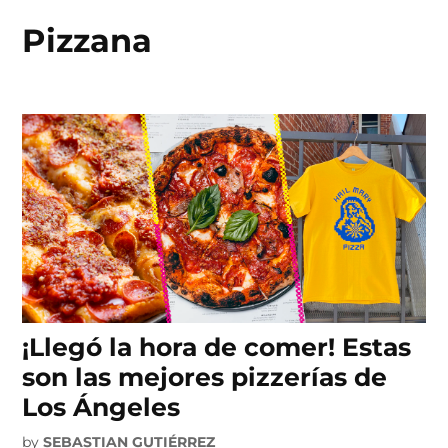
Pizzana
Skip
to
content
¡Llegó la hora de comer! Estas
son las mejores pizzerías de
Los Ángeles
by
SEBASTIAN GUTIÉRREZ