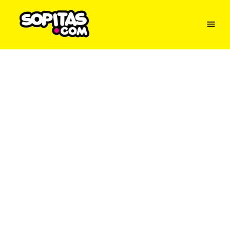
Menu
Sopitas
USA