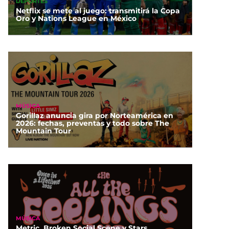
DEPORTES
Netflix se mete al juego: transmitirá la Copa
Oro y Nations League en México
MÚSICA
Gorillaz anuncia gira por Norteamérica en
2026: fechas, preventas y todo sobre The
Mountain Tour
MÚSICA
Metric, Broken Social Scene y Stars