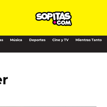
as
Música
Deportes
Cine y TV
Mientras Tanto
er