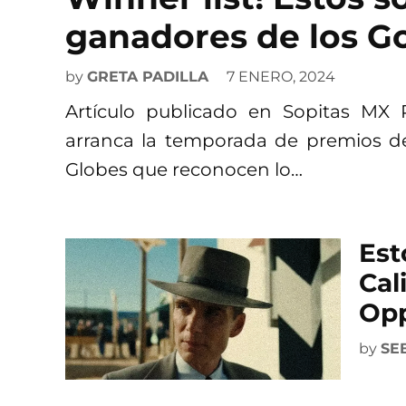
ganadores de los G
by
GRETA PADILLA
7 ENERO, 2024
Artículo publicado en Sopitas MX P
arranca la temporada de premios d
Globes que reconocen lo…
Est
Cal
Op
by
SE