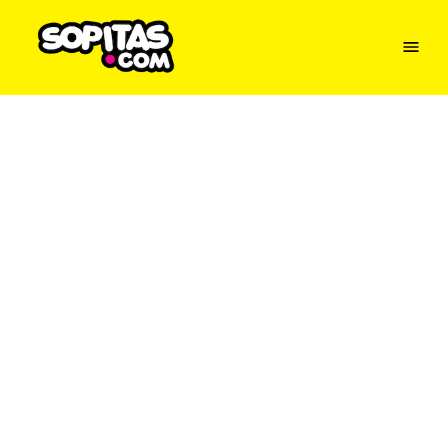
Menu
Sopitas
USA