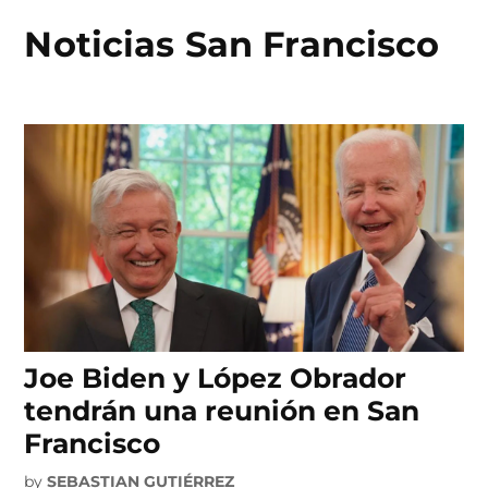
Noticias San Francisco
Skip
to
content
Joe Biden y López Obrador
tendrán una reunión en San
Francisco
by
SEBASTIAN GUTIÉRREZ