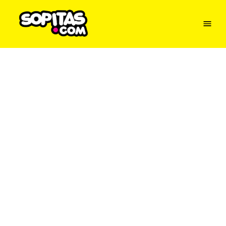
Menu
Sopitas
USA