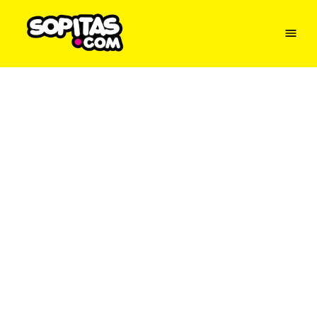
Menu
Sopitas
USA