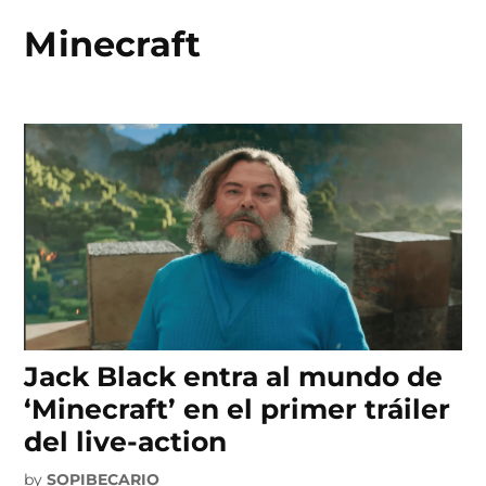
Minecraft
Skip
to
content
Jack Black entra al mundo de
‘Minecraft’ en el primer tráiler
del live-action
by
SOPIBECARIO