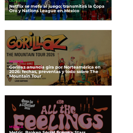
DEPORTES
Netflix se mete al juego: transmitirá la Copa
Oro y Nations League en México
MÚSICA
Gorillaz anuncia gira por Norteamérica en
2026: fechas, preventas y todo sobre The
Mountain Tour
MÚSICA
Metric, Broken Social Scene y Stars