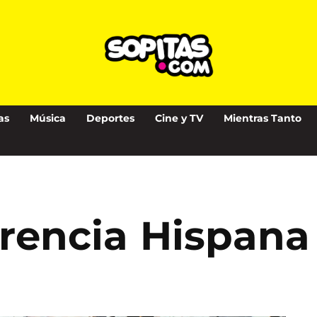
as
Música
Deportes
Cine y TV
Mientras Tanto
erencia Hispana