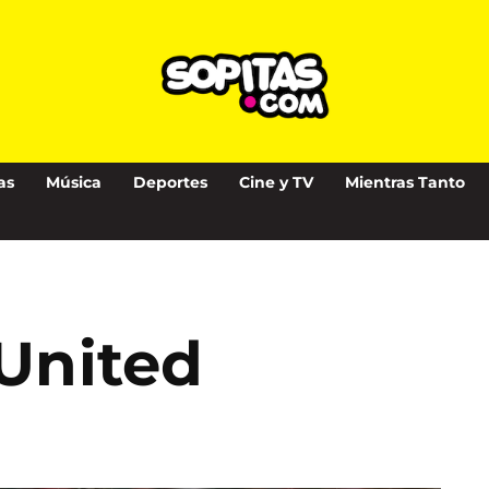
as
Música
Deportes
Cine y TV
Mientras Tanto
 United