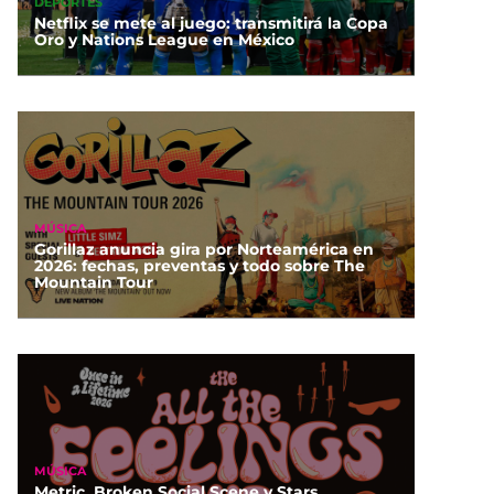
DEPORTES
Netflix se mete al juego: transmitirá la Copa
Oro y Nations League en México
MÚSICA
Gorillaz anuncia gira por Norteamérica en
2026: fechas, preventas y todo sobre The
Mountain Tour
MÚSICA
Metric, Broken Social Scene y Stars