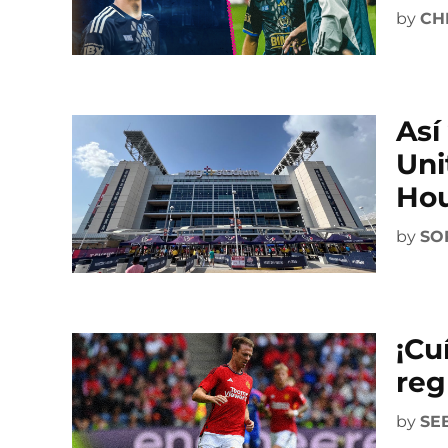
by
CH
Así
Uni
Hou
by
SO
¡Cu
reg
by
SE