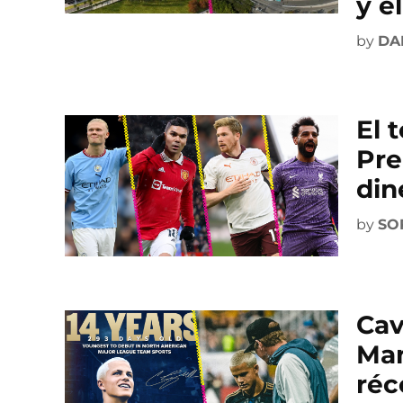
y e
by
DA
El 
Pre
din
by
SO
Cav
Man
réc