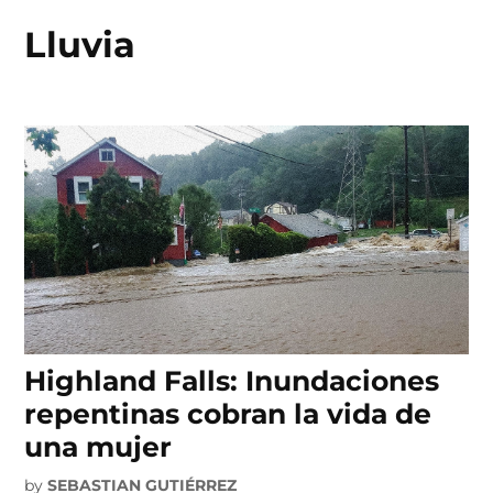
Lluvia
Skip
to
content
Highland Falls: Inundaciones
repentinas cobran la vida de
una mujer
by
SEBASTIAN GUTIÉRREZ