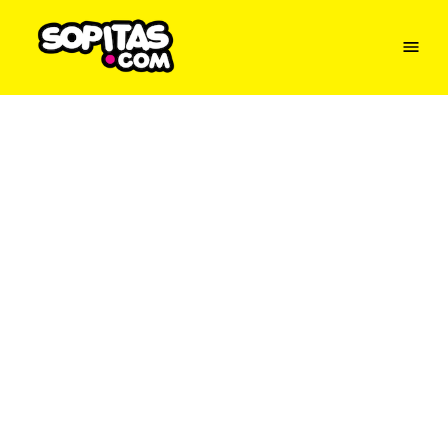
Menu
Sopitas
USA