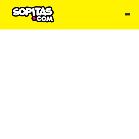
Menu
Sopitas
USA