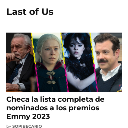
Last of Us
Skip
to
content
Checa la lista completa de
nominados a los premios
Emmy 2023
by
SOPIBECARIO