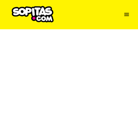
Menu
Sopitas
USA